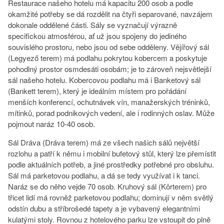
Restaurace našeho hotelu má kapacitu 200 osob a podle
okamžité potřeby se dá rozdělit na čtyři separované, navzájem
dokonale oddělené části. Sály se vyznačují výrazně
specifickou atmosférou, ať už jsou spojeny do jediného
souvislého prostoru, nebo jsou od sebe odděleny. Vějířový sál
(Legyező terem) má podlahu pokrytou kobercem a poskytuje
pohodlný prostor osmdesáti osobám; je to zároveň nejsvětlejší
sál našeho hotelu. Kobercovou podlahu má i Banketový sál
(Bankett terem), který je ideálním místem pro pořádání
menších konferencí, ochutnávek vín, manažerských tréninků,
mítinků, porad podnikových vedení, ale i rodinných oslav. Může
pojmout naráz 10-40 osob.
Sál Dráva (Dráva terem) má ze všech našich sálů největší
rozlohu a patří k němu i mobilní bufetový stůl, který lze přemístit
podle aktuálních potřeb, a jiné prostředky potřebné pro obsluhu.
Sál má parketovou podlahu, a dá se tedy využívat i k tanci.
Naráz se do něho vejde 70 osob. Kruhový sál (Körterem) pro
třicet lidí má rovněž parketovou podlahu; dominují v něm světlý
odstín dubu a stříbrošedé tapety a je vybavený elegantními
kulatými stoly. Rovnou z hotelového parku lze vstoupit do plně