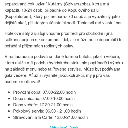
separované exkluzivní Kuřárny (Szivarszoba), která má
kapacitu 10-24 osob, případně do Kopulového sálu
(Kupolaterem), který pojme naráz 70 osob a je využitelný jako
dějiště akcí, při kterých účastníci sedí. Tento sál má vlastní bar.
Hotelové sály zajišťují vhodné prostředí pro obchodní i jiná
setkání spojená s konzumací jídel, ale můžeme je doporučit i k
pořádání příjemných rodinných oslav.
V restauraci se podává snídaně formou bufetu, jakož i večeře,
která může mít podobu švédského stolu, ale popřípadě i výběru
na základě menu nebo talířového servisu. Může být podávána i
gala večeře. Ať už si vysníte jakoukoli akci, my ji pro vás
budeme realizovat!
Provozní doba
: 07.00-22.00 hodin
Doba snídaně
: 07.00-10.00 hodin
Doba večeře
: 17.30-21.00 hodin
Pokojový servis
: 06.30 - 21.00 hodin
Stravování a’la Carte
: 12.00-21.00 hodin
Nápojový lístek