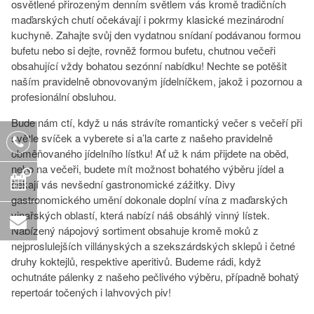
osvětlené přirozeným denním světlem vás kromě tradičních
maďarských chutí očekávají i pokrmy klasické mezinárodní
kuchyně. Zahajte svůj den vydatnou snídaní podávanou formou
bufetu nebo si dejte, rovněž formou bufetu, chutnou večeři
obsahující vždy bohatou sezónní nabídku! Nechte se potěšit
naším pravidelně obnovovaným jídelníčkem, jakož i pozornou a
profesionální obsluhou.
Bude nám ctí, když u nás strávíte romantický večer s večeří při
světle svíček a vyberete si a’la carte z našeho pravidelně
obměňovaného jídelního lístku! Ať už k nám přijdete na oběd,
nebo na večeři, budete mít možnost bohatého výběru jídel a
čekají vás nevšední gastronomické zážitky. Divy
gastronomického umění dokonale doplní vína z maďarských
vinařských oblastí, která nabízí náš obsáhlý vinný lístek.
Nabízený nápojový sortiment obsahuje kromě moků z
nejproslulejších villányských a szekszárdských sklepů i četné
druhy koktejlů, respektive aperitivů. Budeme rádi, když
ochutnáte pálenky z našeho pečlivého výběru, případně bohatý
repertoár točených i lahvových piv!